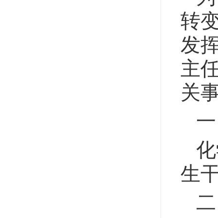
转
发
主
关
一
化
生
二