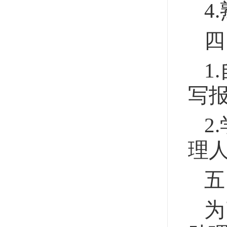
4
四
1
写
2
理
五
为