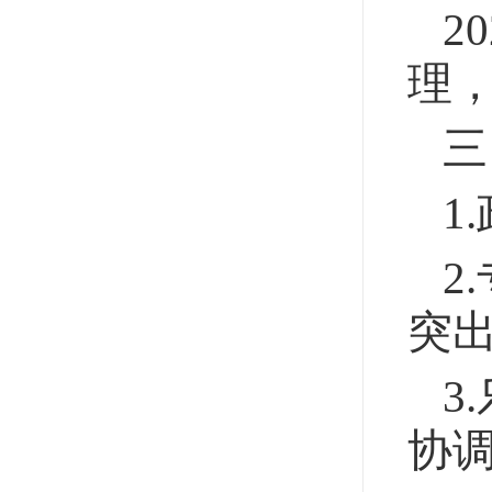
20
理，
三
1
2
突
3
协