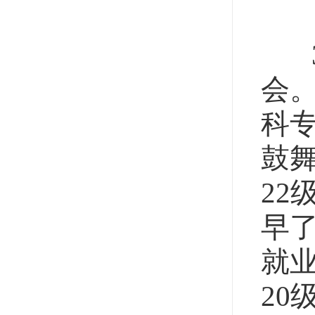
3
会
科
鼓
2
早
就
2