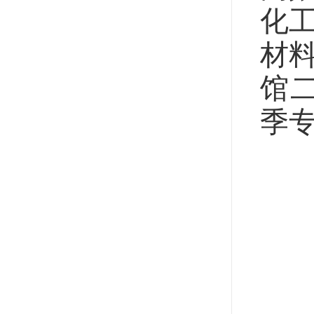
化
材
馆二
季