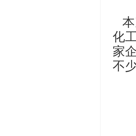
本
化
家
不