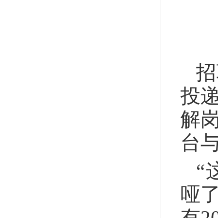
招
投
解
台
“
哑
有2