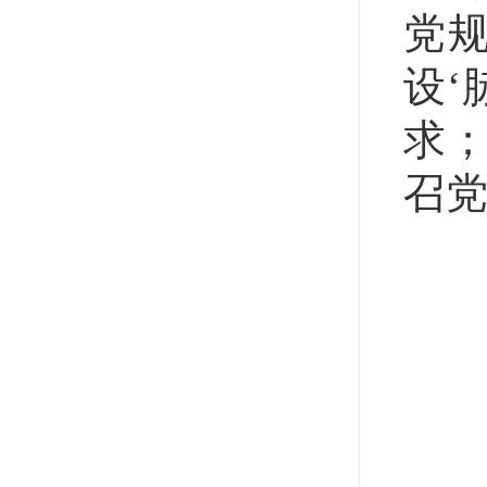
党
设‘
求；
召