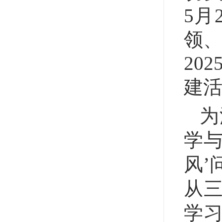
5月
领、
20
建
为
学与
风’
从
学习