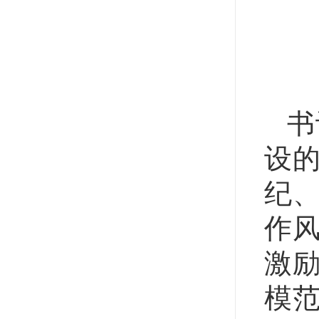
书
设
纪
作
激
模